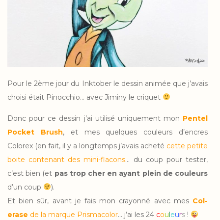
Pour le 2ème jour du Inktober le dessin animée que j’avais
choisi était Pinocchio… avec Jiminy le criquet
Donc pour ce dessin j’ai utilisé uniquement mon
Pentel
Pocket Brush
, et mes quelques couleurs d’encres
Colorex (en fait, il y a longtemps j’avais acheté
cette petite
boite contenant des mini-flacons
… du coup pour tester,
c’est bien (et
pas trop cher en ayant plein de couleurs
d’un coup
).
Et bien sûr, avant je fais mon crayonné avec mes
Col-
erase
de la marque Prismacolor
… j’ai les 24
c
o
u
l
e
u
r
s
!